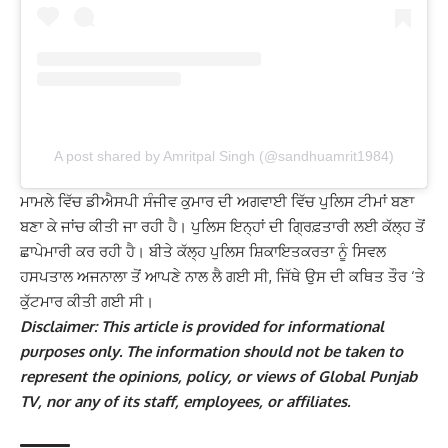
A post shared by Amritpal Singh (@sandhuamrit1984)
ਮਾਮਲੇ ਵਿੱਚ ਡੀਐਸਪੀ ਸੰਜੀਵ ਕੁਮਾਰ ਦੀ ਅਗਵਾਈ ਵਿੱਚ ਪੁਲਿਸ ਟੀਮਾਂ ਬਣਾ
ਬਣਾ ਕੇ ਜਾਂਚ ਕੀਤੀ ਜਾ ਰਹੀ ਹੈ। ਪੁਲਿਸ ਇਨ੍ਹਾਂ ਦੀ ਗ੍ਰਿਫ਼ਤਾਰੀ ਲਈ ਕੱਲ੍ਹ ਤੋਂ
ਛਾਪੇਮਾਰੀ ਕਰ ਰਹੀ ਹੈ। ਬੀਤੇ ਕੱਲ੍ਹ ਪੁਲਿਸ ਸ਼ਿਕਾਇਤਕਰਤਾ ਨੂੰ ਸਿਵਲ
ਹਸਪਤਾਲ ਅਜਨਾਲਾ ਤੋਂ ਆਪਣੇ ਨਾਲ ਲੈ ਗਈ ਸੀ, ਜਿੱਥੇ ਉਸ ਦੀ ਕਥਿਤ ਤੌਰ ‘ਤੇ
ਕੁੱਟਮਾਰ ਕੀਤੀ ਗਈ ਸੀ।
Disclaimer: This article is provided for informational
purposes only. The information should not be taken to
represent the opinions, policy, or views of Global Punjab
TV, nor any of its staff, employees, or affiliates.