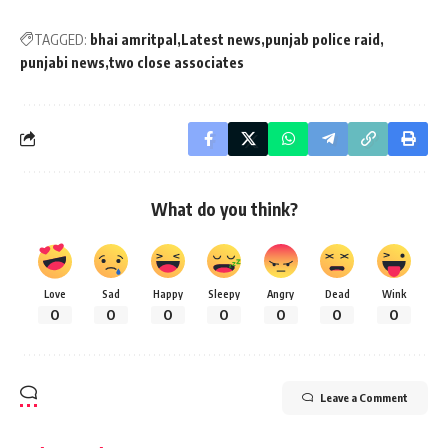
TAGGED:
bhai amritpal
Latest news
punjab police raid
punjabi news
two close associates
What do you think?
Love
Sad
Happy
Sleepy
Angry
Dead
Wink
0
0
0
0
0
0
0
Leave a Comment