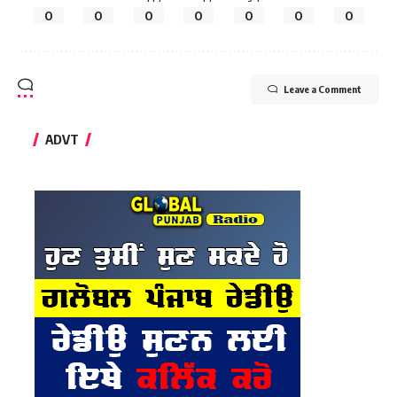
0
0
0
0
0
0
0
Leave a Comment
ADVT