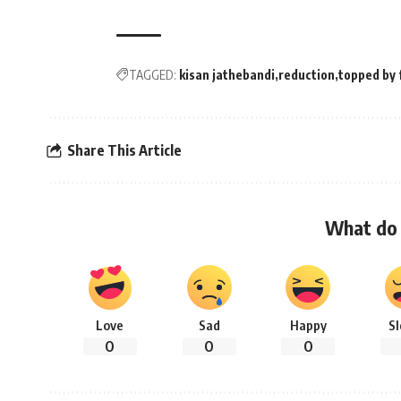
TAGGED:
kisan jathebandi
reduction
topped by
Share This Article
What do 
Love
Sad
Happy
S
0
0
0