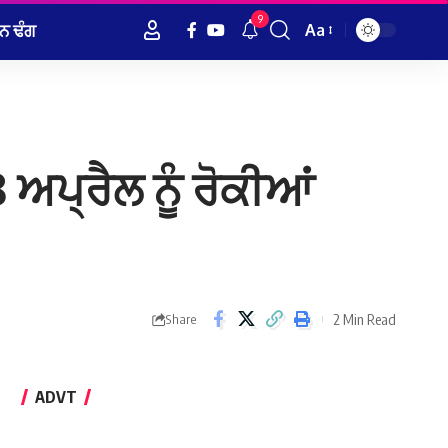
9
ਨ ਢੰਗ
Aa
Font
Resizer
8 ਅਪ੍ਰੈਲ ਨੂੰ ਰੋਕੀਆਂ
2 Min Read
Share
ADVT