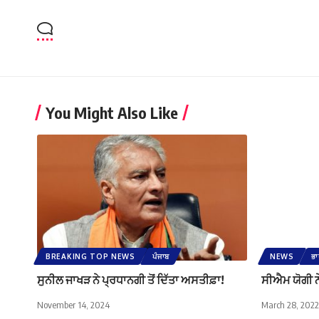
You Might Also Like
BREAKING TOP NEWS
ਪੰਜਾਬ
NEWS
ਭ
ਸੁਨੀਲ ਜਾਖੜ ਨੇ ਪ੍ਰਧਾਨਗੀ ਤੋਂ ਦਿੱਤਾ ਅਸਤੀਫ਼ਾ!
ਸੀਐਮ ਯੋਗੀ ਨੇ
November 14, 2024
March 28, 2022