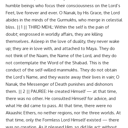
humble beings who focus their consciousness on the Lord’s
Feet, live forever and ever. O Nanak, by His Grace, the Lord
abides in the minds of the Gurmukhs, who merge in celestial
bliss. || 1 || THIRD MEHL: Within the self is the pain of
doubt; engrossed in worldly affairs, they are killing
themselves. Asleep in the love of duality, they never wake
up; they are in love with, and attached to Maya. They do
not think of the Naam, the Name of the Lord, and they do
not contemplate the Word of the Shabad. This is the
conduct of the self-willed manmukhs. They do not obtain
the Lord’s Name, and they waste away their lives in vain; O
Nanak, the Messenger of Death punishes and dishonors
them. || 2 || PAUREE: He created Himself — at that time,
there was no other. He consulted Himself for advice, and
what He did came to pass. At that time, there were no
Akaashic Ethers, no nether regions, nor the three worlds. At
that time, only the Formless Lord Himself existed — there
was no creation. As it pleased Him, so did He act; without