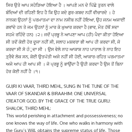
ਸਿਰ ਉਤੇ ਆਪ ਸਹੇੜਿਆ ਹੋਇਆ ਹੈ । ਆਪਣੇ ਮਨ ਦੇ ਪਿੱਛੇ ਤੁਰਨ ਵਾਲੇ
ਬੰਦਿਆਂ ਦੀ ਰਹਿਣੀ ਇਹ ਹੈ ਕਿ ਉਹ ਕਦੇ ਗੁਰ-ਸ਼ਬਦ ਨਹੀਂ ਵੀਚਾਰਦੇ । ਹੇ
ਨਾਨਕ! ਉਹਨਾਂ ਨੂੰ ਪਰਮਾਤਮਾ ਦਾ ਨਾਮ ਨਸੀਬ ਨਹੀਂ ਹੋਇਆ, ਉਹ ਜਨਮ ਅਜਾਈਂ
ਗਵਾਂਦੇ ਹਨ ਤੇ ਜਮ ਉਹਨਾਂ ਨੂੰ ਮਾਰ ਕੇ ਖ਼ੁਆਰ ਕਰਦਾ ਹੈ (ਭਾਵ, ਮੌਤ ਹੱਥੋਂ ਸਦਾ
ਸਹਮੇ ਰਹਿੰਦੇ ਹਨ) ।੨। ਜਦੋਂ ਪ੍ਰਭੂ ਨੇ ਆਪਣਾ ਆਪ (ਹੀ) ਪੈਦਾ ਕੀਤਾ ਹੋਇਆ
ਸੀ ਤਦੋਂ ਕੋਈ ਹੋਰ ਦੂਜਾ ਨਹੀਂ ਸੀ, ਸਲਾਹ ਮਸ਼ਵਰਾ ਭੀ ਆਪ ਹੀ ਕਰਦਾ ਸੀ, ਜੋ
ਕਰਦਾ ਸੀ ਸੋ ਹੰੁਦਾ ਸੀ । ਉਸ ਵੇਲੇ ਨਾਹ ਆਕਾਸ਼ ਨਾਹ ਪਾਤਾਲ ਤੇ ਨਾਹ ਇਹ
ਤ਼੍ਰੈਵੇ ਲੋਕ ਸਨ, ਕੋਈ ਉਤਪੱਤੀ ਅਜੇ ਨਹੀਂ ਸੀ ਹੋਈ, ਆਕਾਰ-ਰਹਿਤ ਪਰਮਾਤਮਾ
ਅਜੇ ਆਪ ਹੀ ਆਪ ਸੀ । ਜੋ ਪ੍ਰਭੂ ਨੂੰ ਭਾਉਂਦਾ ਹੈ ਉਹੀ ਕਰਦਾ ਹੈ ਉਸ ਤੋਂ ਬਿਨਾ
ਹੋਰ ਕੋਈ ਨਹੀਂ ਹੈ ।੧।
GUJRI KI VAAR, THIRD MEHL, SUNG IN THE TUNE OF THE
VAAR OF SIKANDAR & BIRAAHIM: ONE UNIVERSAL
CREATOR GOD. BY THE GRACE OF THE TRUE GURU:
SHALOK, THIRD MEHL:
This world perishing in attachment and possessiveness; no
one knows the way of life. One who walks in harmony with
the Guru’s Will, obtains the supreme status of life. Those