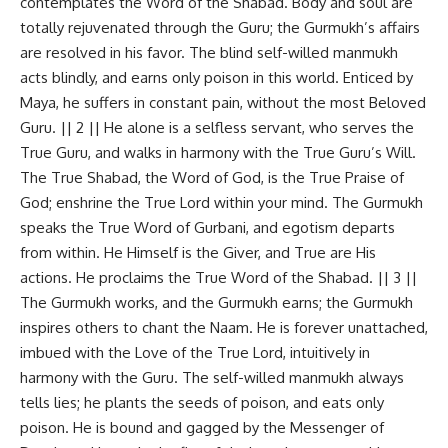
contemplates the Word of the Shabad. Body and soul are
totally rejuvenated through the Guru; the Gurmukh’s affairs
are resolved in his favor. The blind self-willed manmukh
acts blindly, and earns only poison in this world. Enticed by
Maya, he suffers in constant pain, without the most Beloved
Guru. || 2 || He alone is a selfless servant, who serves the
True Guru, and walks in harmony with the True Guru’s Will.
The True Shabad, the Word of God, is the True Praise of
God; enshrine the True Lord within your mind. The Gurmukh
speaks the True Word of Gurbani, and egotism departs
from within. He Himself is the Giver, and True are His
actions. He proclaims the True Word of the Shabad. || 3 ||
The Gurmukh works, and the Gurmukh earns; the Gurmukh
inspires others to chant the Naam. He is forever unattached,
imbued with the Love of the True Lord, intuitively in
harmony with the Guru. The self-willed manmukh always
tells lies; he plants the seeds of poison, and eats only
poison. He is bound and gagged by the Messenger of