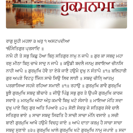
ਰਾਗੁ ਸੂਹੀ ਮਹਲਾ ੩ ਘਰੁ ੧ ਅਸਟਪਦੀਆ
ੴਸਤਿਗੁਰ ਪ੍ਰਸਾਦਿ ॥
ਨਾਮੈ ਹੀ ਤੇ ਸਭੁ ਕਿਛੁ ਹੋਆ ਬਿਨੁ ਸਤਿਗੁਰ ਨਾਮੁ ਨ ਜਾਪੈ ॥ ਗੁਰ ਕਾ ਸਬਦੁ ਮਹਾ
ਰਸੁ ਮੀਠਾ ਬਿਨੁ ਚਾਖੇ ਸਾਦੁ ਨ ਜਾਪੈ ॥ ਕਉਡੀ ਬਦਲੈ ਜਨਮੁ ਗਵਾਇਆ ਚੀਨਸਿ
ਨਾਹੀ ਆਪੈ ॥ ਗੁਰਮੁਖਿ ਹੋਵੈ ਤਾ ਏਕੋ ਜਾਣੈ ਹਉਮੈ ਦੁਖੁ ਨ ਸੰਤਾਪੈ ॥੧॥ ਬਲਿਹਾਰੀ
ਗੁਰ ਅਪਣੇ ਵਿਟਹੁ ਜਿਿਨ ਸਾਚੇ ਸਿਉ ਲਿਵ ਲਾਈ ॥ ਸਬਦੁ ਚੀਨਿ੍ ਆਤਮੁ
ਪਰਗਾਸਿਆ ਸਹਜੇ ਰਹਿਆ ਸਮਾਈ ॥੧॥ ਰਹਾਉ ॥ ਗੁਰਮੁਖਿ ਗਾਵੈ ਗੁਰਮੁਖਿ
ਬੂਝੈ ਗੁਰਮੁਖਿ ਸਬਦੁ ਬੀਚਾਰੇ ॥ ਜੀਉ ਪਿੰਡੁ ਸਭੁ ਗੁਰ ਤੇ ਉਪਜੈ ਗੁਰਮੁਖਿ ਕਾਰਜ
ਸਵਾਰੇ ॥ ਮਨਮੁਖਿ ਅੰਧਾ ਅੰਧੁ ਕਮਾਵੈ ਬਿਖੁ ਖਟੇ ਸੰਸਾਰੇ ॥ ਮਾਇਆ ਮੋਹਿ ਸਦਾ
ਦੁਖੁ ਪਾਏ ਬਿਨੁ ਗੁਰ ਅਤਿ ਪਿਆਰੇ ॥੨॥ ਸੋਈ ਸੇਵਕੁ ਜੇ ਸਤਿਗੁਰ ਸੇਵੇ ਚਾਲੈ
ਸਤਿਗੁਰ ਭਾਏ ॥ ਸਾਚਾ ਸਬਦੁ ਸਿਫਤਿ ਹੈ ਸਾਚੀ ਸਾਚਾ ਮੰਨਿ ਵਸਾਏ ॥ ਸਚੀ
ਬਾਣੀ ਗੁਰਮੁਖਿ ਆਖੈ ਹਉਮੈ ਵਿਚਹੁ ਜਾਏ ॥ ਆਪੇ ਦਾਤਾ ਕਰਮੁ ਹੈ ਸਾਚਾ ਸਾਚਾ
ਸਬਦੁ ਸੁਣਾਏ ॥੩॥ ਗੁਰਮੁਖਿ ਘਾਲੇ ਗੁਰਮੁਖਿ ਖਟੇ ਗੁਰਮੁਖਿ ਨਾਮੁ ਜਪਾਏ ॥ ਸਦਾ