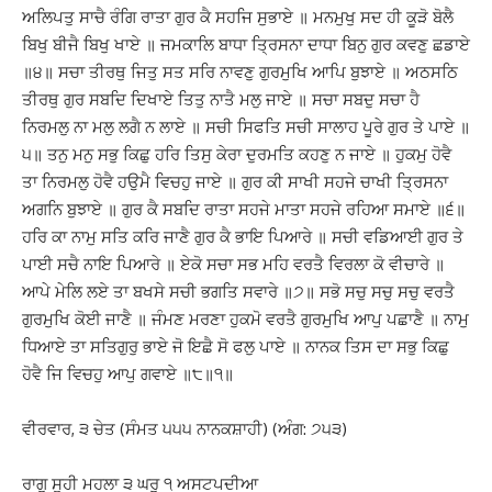
ਅਲਿਪਤੁ ਸਾਚੈ ਰੰਗਿ ਰਾਤਾ ਗੁਰ ਕੈ ਸਹਜਿ ਸੁਭਾਏ ॥ ਮਨਮੁਖੁ ਸਦ ਹੀ ਕੂੜੋ ਬੋਲੈ
ਬਿਖੁ ਬੀਜੈ ਬਿਖੁ ਖਾਏ ॥ ਜਮਕਾਲਿ ਬਾਧਾ ਤ੍ਰਿਸਨਾ ਦਾਧਾ ਬਿਨੁ ਗੁਰ ਕਵਣੁ ਛਡਾਏ
॥੪॥ ਸਚਾ ਤੀਰਥੁ ਜਿਤੁ ਸਤ ਸਰਿ ਨਾਵਣੁ ਗੁਰਮੁਖਿ ਆਪਿ ਬੁਝਾਏ ॥ ਅਠਸਠਿ
ਤੀਰਥੁ ਗੁਰ ਸਬਦਿ ਦਿਖਾਏ ਤਿਤੁ ਨਾਤੈ ਮਲੁ ਜਾਏ ॥ ਸਚਾ ਸਬਦੁ ਸਚਾ ਹੈ
ਨਿਰਮਲੁ ਨਾ ਮਲੁ ਲਗੈ ਨ ਲਾਏ ॥ ਸਚੀ ਸਿਫਤਿ ਸਚੀ ਸਾਲਾਹ ਪੂਰੇ ਗੁਰ ਤੇ ਪਾਏ ॥
੫॥ ਤਨੁ ਮਨੁ ਸਭੁ ਕਿਛੁ ਹਰਿ ਤਿਸੁ ਕੇਰਾ ਦੁਰਮਤਿ ਕਹਣੁ ਨ ਜਾਏ ॥ ਹੁਕਮੁ ਹੋਵੈ
ਤਾ ਨਿਰਮਲੁ ਹੋਵੈ ਹਉਮੈ ਵਿਚਹੁ ਜਾਏ ॥ ਗੁਰ ਕੀ ਸਾਖੀ ਸਹਜੇ ਚਾਖੀ ਤ੍ਰਿਸਨਾ
ਅਗਨਿ ਬੁਝਾਏ ॥ ਗੁਰ ਕੈ ਸਬਦਿ ਰਾਤਾ ਸਹਜੇ ਮਾਤਾ ਸਹਜੇ ਰਹਿਆ ਸਮਾਏ ॥੬॥
ਹਰਿ ਕਾ ਨਾਮੁ ਸਤਿ ਕਰਿ ਜਾਣੈ ਗੁਰ ਕੈ ਭਾਇ ਪਿਆਰੇ ॥ ਸਚੀ ਵਡਿਆਈ ਗੁਰ ਤੇ
ਪਾਈ ਸਚੈ ਨਾਇ ਪਿਆਰੇ ॥ ਏਕੋ ਸਚਾ ਸਭ ਮਹਿ ਵਰਤੈ ਵਿਰਲਾ ਕੋ ਵੀਚਾਰੇ ॥
ਆਪੇ ਮੇਲਿ ਲਏ ਤਾ ਬਖਸੇ ਸਚੀ ਭਗਤਿ ਸਵਾਰੇ ॥੭॥ ਸਭੋ ਸਚੁ ਸਚੁ ਸਚੁ ਵਰਤੈ
ਗੁਰਮੁਖਿ ਕੋਈ ਜਾਣੈ ॥ ਜੰਮਣ ਮਰਣਾ ਹੁਕਮੋ ਵਰਤੈ ਗੁਰਮੁਖਿ ਆਪੁ ਪਛਾਣੈ ॥ ਨਾਮੁ
ਧਿਆਏ ਤਾ ਸਤਿਗੁਰੁ ਭਾਏ ਜੋ ਇਛੈ ਸੋ ਫਲੁ ਪਾਏ ॥ ਨਾਨਕ ਤਿਸ ਦਾ ਸਭੁ ਕਿਛੁ
ਹੋਵੈ ਜਿ ਵਿਚਹੁ ਆਪੁ ਗਵਾਏ ॥੮॥੧॥
ਵੀਰਵਾਰ, ੩ ਚੇਤ (ਸੰਮਤ ੫੫੫ ਨਾਨਕਸ਼ਾਹੀ) (ਅੰਗ: ੭੫੩)
ਰਾਗੁ ਸੂਹੀ ਮਹਲਾ ੩ ਘਰੁ ੧ ਅਸਟਪਦੀਆ