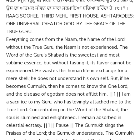
ਜੇਹੜਾ ਮਨੁੱਖ (ਗੁਰੂ ਦੀ ਸਰਨ ਪੈ ਕੇ) ਆਪਣੇ ਅੰਦਰੋਂ ਆਪਾ-ਭਾਵ ਦੂਰ ਕਰ ਲੈਂਦਾ ਹੈ,
ਉਸ ਦਾ ਆਤਮਕ ਜੀਵਨ ਦਾ ਸਾਰਾ ਸਰਮਾਇਆ ਬਚਿਆ ਰਹਿੰਦਾ ਹੈ ।੮।੧।
RAAG SOOHEE, THIRD MEHL, FIRST HOUSE, ASHTAPADEES:
ONE UNIVERSAL CREATOR GOD. BY THE GRACE OF THE
TRUE GURU:
Everything comes from the Naam, the Name of the Lord;
without the True Guru, the Naam is not experienced. The
Word of the Guru’s Shabad is the sweetest and most
sublime essence, but without tasting it, its flavor cannot be
experienced. He wastes this human life in exchange for a
mere shell; he does not understand his own self. But, if he
becomes Gurmukh, then he comes to know the One Lord,
and the disease of egotism does not afflict him. || 1 || I am
a sacrifice to my Guru, who has lovingly attached me to the
True Lord. Concentrating on the Word of the Shabad, the
soul is illumined and enlightened. I remain absorbed in
celestial ecstasy. || 1 || Pause || The Gurmukh sings the
Praises of the Lord; the Gurmukh understands. The Gurmukh