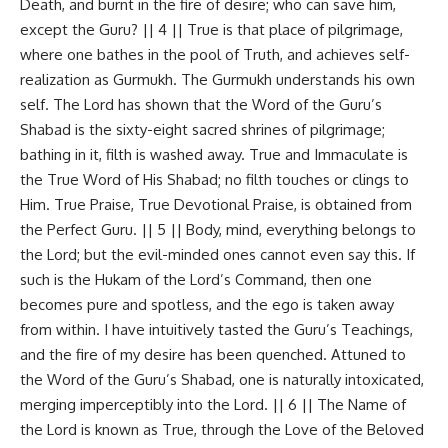
Death, and burnt in the fire of desire; who can save him,
except the Guru? || 4 || True is that place of pilgrimage,
where one bathes in the pool of Truth, and achieves self-
realization as Gurmukh. The Gurmukh understands his own
self. The Lord has shown that the Word of the Guru’s
Shabad is the sixty-eight sacred shrines of pilgrimage;
bathing in it, filth is washed away. True and Immaculate is
the True Word of His Shabad; no filth touches or clings to
Him. True Praise, True Devotional Praise, is obtained from
the Perfect Guru. || 5 || Body, mind, everything belongs to
the Lord; but the evil-minded ones cannot even say this. If
such is the Hukam of the Lord’s Command, then one
becomes pure and spotless, and the ego is taken away
from within. I have intuitively tasted the Guru’s Teachings,
and the fire of my desire has been quenched. Attuned to
the Word of the Guru’s Shabad, one is naturally intoxicated,
merging imperceptibly into the Lord. || 6 || The Name of
the Lord is known as True, through the Love of the Beloved