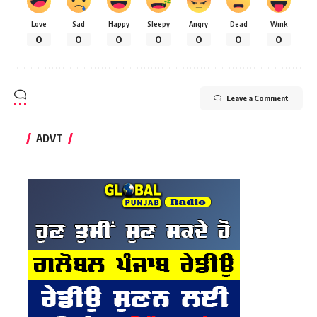
Love
Sad
Happy
Sleepy
Angry
Dead
Wink
0
0
0
0
0
0
0
Leave a Comment
ADVT