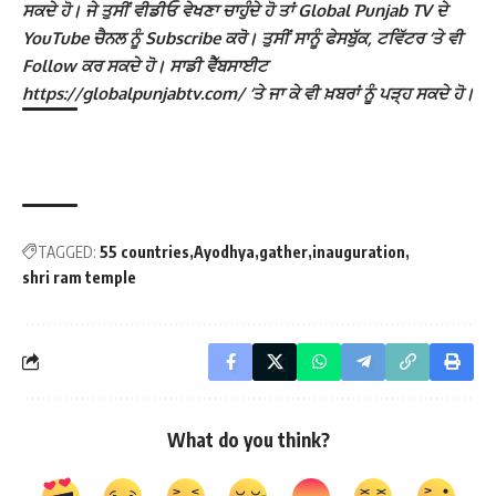
ਸਕਦੇ ਹੋ। ਜੇ ਤੁਸੀਂ ਵੀਡੀਓ ਵੇਖਣਾ ਚਾਹੁੰਦੇ ਹੋ ਤਾਂ Global Punjab TV ਦੇ
YouTube ਚੈਨਲ ਨੂੰ Subscribe ਕਰੋ। ਤੁਸੀਂ ਸਾਨੂੰ ਫੇਸਬੁੱਕ, ਟਵਿੱਟਰ ‘ਤੇ ਵੀ
Follow ਕਰ ਸਕਦੇ ਹੋ। ਸਾਡੀ ਵੈੱਬਸਾਈਟ
https://globalpunjabtv.com/ ‘ਤੇ ਜਾ ਕੇ ਵੀ ਖ਼ਬਰਾਂ ਨੂੰ ਪੜ੍ਹ ਸਕਦੇ ਹੋ।
TAGGED:
55 countries
Ayodhya
gather
inauguration
shri ram temple
What do you think?