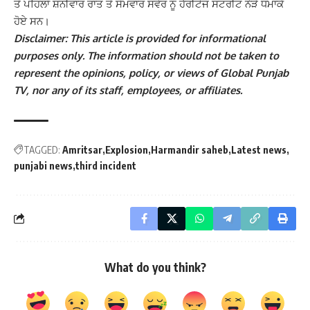
ਤੋਂ ਪਹਿਲਾਂ ਸ਼ਨੀਵਾਰ ਰਾਤ ਤੇ ਸੋਮਵਾਰ ਸਵੇਰ ਨੂੰ ਹੈਰੀਟੇਜ ਸਟਰੀਟ ਨੇੜੇ ਧਮਾਕੇ
ਹੋਏ ਸਨ।
Disclaimer: This article is provided for informational
purposes only. The information should not be taken to
represent the opinions, policy, or views of Global Punjab
TV, nor any of its staff, employees, or affiliates.
TAGGED:
Amritsar
Explosion
Harmandir saheb
Latest news
punjabi news
third incident
What do you think?