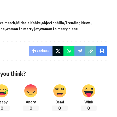
ws
march
Michele Kobke
objectophilia
Trending News
ane
woman to marry jet
woman to marry plane
Facebook
you think?
leepy
Angry
Dead
Wink
0
0
0
0