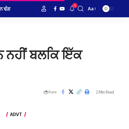
9
ਨ ਢੰਗ
Aa
Font
Resizer
 ਨਹੀਂ ਬਲਕਿ ਇੱਕ
2 Min Read
Share
ADVT