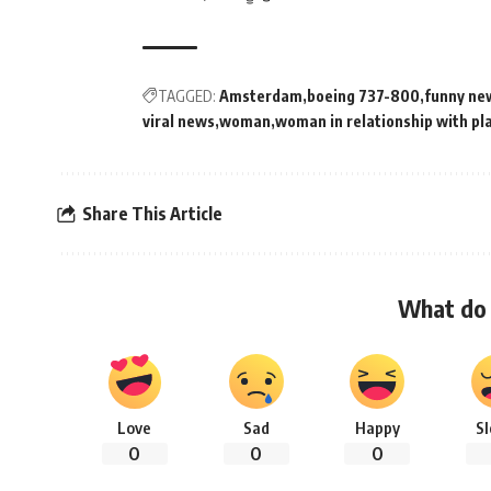
TAGGED:
Amsterdam
boeing 737-800
funny ne
viral news
woman
woman in relationship with pl
Share This Article
What do 
Love
Sad
Happy
S
0
0
0