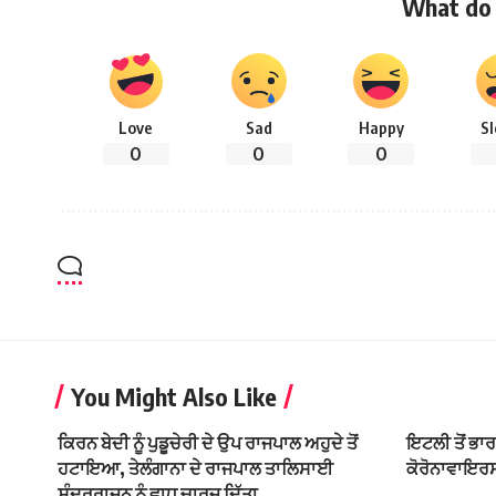
What do 
Love
Sad
Happy
S
0
0
0
You Might Also Like
ਕਿਰਨ ਬੇਦੀ ਨੂੰ ਪੁਡੂਚੇਰੀ ਦੇ ਉਪ ਰਾਜਪਾਲ ਅਹੁਦੇ ਤੋਂ
ਇਟਲੀ ਤੋਂ ਭਾ
ਹਟਾਇਆ, ਤੇਲੰਗਾਨਾ ਦੇ ਰਾਜਪਾਲ ਤਾਲਿਸਾਈ
ਕੋਰੋਨਾਵਾਇਰ
ਸੁੰਦਰਰਾਜਨ ਨੂੰ ਵਾਧੂ ਚਾਰਜ ਦਿੱਤਾ