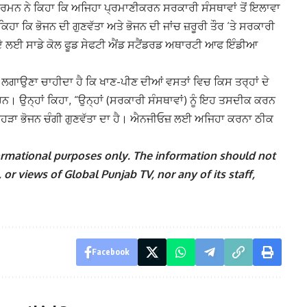
ੀਤਾਰਮਨ ਨੇ ਕਿਹਾ ਕਿ ਅਜਿਹਾ ਪ੍ਰਮਾਣੀਕਰਨ ਸਰਕਾਰੀ ਸੰਸਥਾਵਾਂ ਤੋਂ ਇਲਾਵਾ
 ਕਿਹਾ ਕਿ ਭੋਜਨ ਦੀ ਗੁਣਵੱਤਾ ਅਤੇ ਭੋਜਨ ਦੀ ਜਾਂਚ ਜ਼ਰੂਰੀ ਤੌਰ ‘ਤੇ ਸਰਕਾਰੀ
ਦੇ ਲਈ ਸਾਡੇ ਕੋਲ ਫੂਡ ਸੇਫਟੀ ਐਂਡ ਸਟੈਂਡਰਡ ਅਥਾਰਟੀ ਆਫ ਇੰਡੀਆ
ਲਗਾਉਣਾ ਚਾਹੀਦਾ ਹੈ ਕਿ ਖਾਣ-ਪੀਣ ਦੀਆਂ ਵਸਤਾਂ ਵਿਚ ਕਿਸ ਤਰ੍ਹਾਂ ਦੇ
 ਹਨ।
ਉਨ੍ਹਾਂ ਕਿਹਾ, “ਉਨ੍ਹਾਂ (ਸਰਕਾਰੀ ਸੰਸਥਾਵਾਂ) ਨੂੰ ਇਹ ਤਸਦੀਕ ਕਰਨ
ਕਿਹੜਾ ਭੋਜਨ ਚੰਗੀ ਗੁਣਵੱਤਾ ਦਾ ਹੈ। ਐਨਜੀਓਜ਼ ਲਈ ਅਜਿਹਾ ਕਰਨਾ ਠੀਕ
nformational purposes only. The information should not
 or views of Global Punjab TV, nor any of its staff,
Facebook