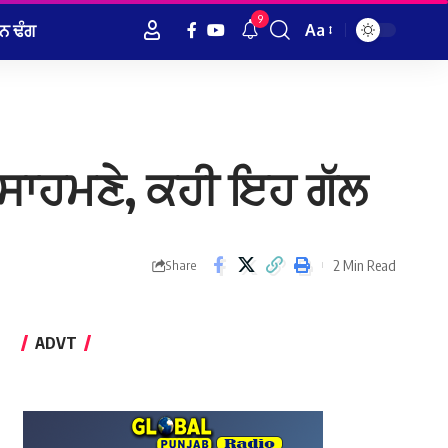
9
ਨ ਢੰਗ
Aa
Font
Resizer
ਸਾਹਮਣੇ, ਕਹੀ ਇਹ ਗੱਲ
2 Min Read
Share
ADVT