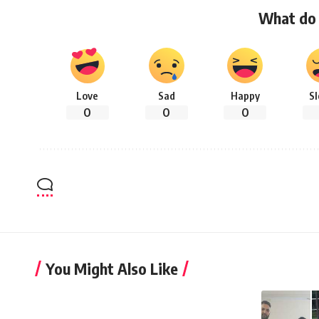
What do 
Love
Sad
Happy
S
0
0
0
You Might Also Like