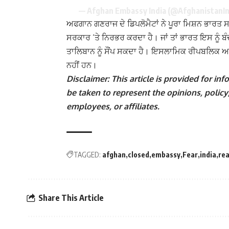
— Afghan Embassy India (@AfghanistanI
ਅਫਗਾਨ ਗਣਰਾਜ ਦੇ ਡਿਪਲੋਮੈਟਾਂ ਨੇ ਪੂਰਾ ਮਿਸ਼ਨ ਭਾਰਤ ਸਰਕ
ਸਰਕਾਰ ‘ਤੇ ਨਿਰਭਰ ਕਰਦਾ ਹੈ। ਜਾਂ ਤਾਂ ਭਾਰਤ ਇਸ ਨੂੰ ਬੰ
ਤਾਲਿਬਾਨ ਨੂੰ ਸੌਂਪ ਸਕਦਾ ਹੈ। ਇਸਲਾਮਿਕ ਰੀਪਬਲਿਕ ਆ
ਨਹੀਂ ਹਨ।
Disclaimer: This article is provided for i
be taken to represent the opinions, policy,
employees, or affiliates.
TAGGED:
afghan
closed
embassy
Fear
india
re
Share This Article