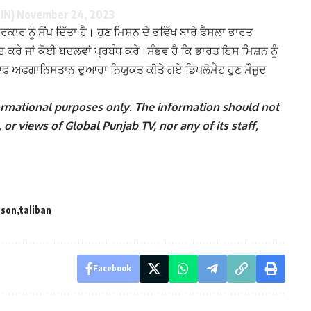
nIN)
November 24, 2023
ਾਰ ਨੂੰ ਸੌਂਪ ਦਿੱਤਾ ਹੈ। ਹੁਣ ਮਿਸ਼ਨ ਦੇ ਭਵਿੱਖ ਬਾਰੇ ਫੈਸਲਾ ਭਾਰਤ
ਦ ਕਰੇ ਜਾਂ ਕੋਈ ਬਦਲਵਾਂ ਪ੍ਰਬੰਧ ਕਰੇ।
ਸੰਭਵ ਹੈ ਕਿ ਭਾਰਤ ਇਸ ਮਿਸ਼ਨ ਨੂੰ
ਫ ਅਫਗਾਨਿਸਤਾਨ ਦੁਆਰਾ ਨਿਯੁਕਤ ਕੀਤੇ ਗਏ ਡਿਪਲੋਮੈਟ ਹੁਣ ਮੌਜੂਦ
nformational purposes only. The information should not
 or views of Global Punjab TV, nor any of its staff,
ason
taliban
Facebook