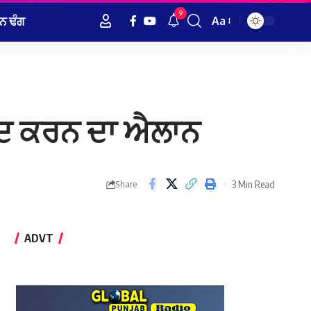
9
ਨ ਢੰਗ
Aa
Font
Resizer
ਬੰਦ ਕਰਨ ਦਾ ਐਲਾਨ
3 Min Read
Share
ADVT