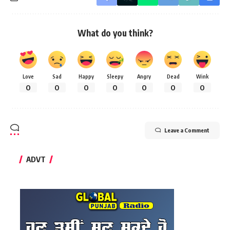
What do you think?
Love
Sad
Happy
Sleepy
Angry
Dead
Wink
0
0
0
0
0
0
0
Leave a Comment
ADVT