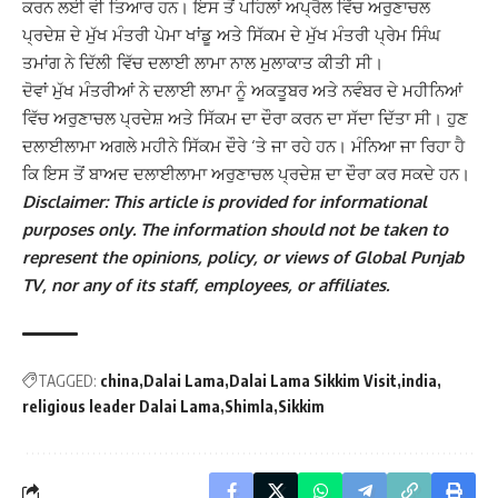
ਕਰਨ ਲਈ ਵੀ ਤਿਆਰ ਹਨ। ਇਸ ਤੋਂ ਪਹਿਲਾਂ ਅਪ੍ਰੈਲ ਵਿੱਚ ਅਰੁਣਾਚਲ
ਪ੍ਰਦੇਸ਼ ਦੇ ਮੁੱਖ ਮੰਤਰੀ ਪੇਮਾ ਖਾਂਡੂ ਅਤੇ ਸਿੱਕਮ ਦੇ ਮੁੱਖ ਮੰਤਰੀ ਪ੍ਰੇਮ ਸਿੰਘ
ਤਮਾਂਗ ਨੇ ਦਿੱਲੀ ਵਿੱਚ ਦਲਾਈ ਲਾਮਾ ਨਾਲ ਮੁਲਾਕਾਤ ਕੀਤੀ ਸੀ।
ਦੋਵਾਂ ਮੁੱਖ ਮੰਤਰੀਆਂ ਨੇ ਦਲਾਈ ਲਾਮਾ ਨੂੰ ਅਕਤੂਬਰ ਅਤੇ ਨਵੰਬਰ ਦੇ ਮਹੀਨਿਆਂ
ਵਿੱਚ ਅਰੁਣਾਚਲ ਪ੍ਰਦੇਸ਼ ਅਤੇ ਸਿੱਕਮ ਦਾ ਦੌਰਾ ਕਰਨ ਦਾ ਸੱਦਾ ਦਿੱਤਾ ਸੀ। ਹੁਣ
ਦਲਾਈਲਾਮਾ ਅਗਲੇ ਮਹੀਨੇ ਸਿੱਕਮ ਦੌਰੇ ‘ਤੇ ਜਾ ਰਹੇ ਹਨ। ਮੰਨਿਆ ਜਾ ਰਿਹਾ ਹੈ
ਕਿ ਇਸ ਤੋਂ ਬਾਅਦ ਦਲਾਈਲਾਮਾ ਅਰੁਣਾਚਲ ਪ੍ਰਦੇਸ਼ ਦਾ ਦੌਰਾ ਕਰ ਸਕਦੇ ਹਨ।
Disclaimer: This article is provided for informational
purposes only. The information should not be taken to
represent the opinions, policy, or views of Global Punjab
TV, nor any of its staff, employees, or affiliates.
TAGGED:
china
Dalai Lama
Dalai Lama Sikkim Visit
india
religious leader Dalai Lama
Shimla
Sikkim