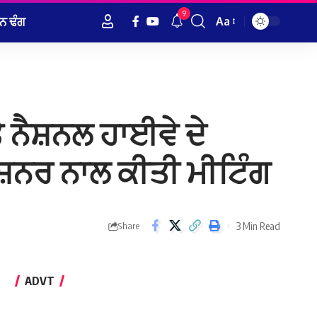
9
ਨ ਢੰਗ
Aa
Font
Resizer
ੇ ਨੈਸ਼ਨਲ ਹਾਈਵੇ ਦੇ
ਕਮਿਸ਼ਨਰ ਨਾਲ ਕੀਤੀ ਮੀਟਿੰਗ
3 Min Read
Share
ADVT