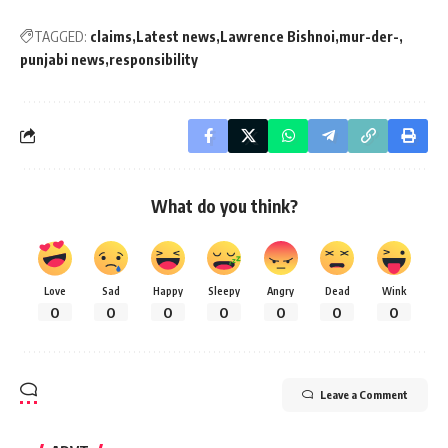
TAGGED:
claims
Latest news
Lawrence Bishnoi
mur-der-
punjabi news
responsibility
What do you think?
Love
Sad
Happy
Sleepy
Angry
Dead
Wink
0
0
0
0
0
0
0
Leave a Comment