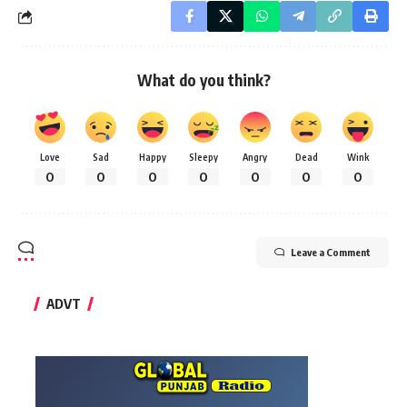
What do you think?
Love
Sad
Happy
Sleepy
Angry
Dead
Wink
0
0
0
0
0
0
0
Leave a Comment
ADVT