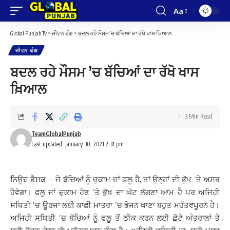
Aa
Font
Resizer
Global Punjab Tv
>
ਜੀਵਨ ਢੰਗ
>
ਬਦਲ ਰਹੇ ਮੌਸਮ ’ਚ ਬੱਚਿਆਂ ਦਾ ਰੱਖੋ ਖਾਸ ਖ਼ਿਆਲ
ਜੀਵਨ ਢੰਗ
ਬਦਲ ਰਹੇ ਮੌਸਮ ’ਚ ਬੱਚਿਆਂ ਦਾ ਰੱਖੋ ਖਾਸ
ਖ਼ਿਆਲ
3 Min Read
TeamGlobalPunjab
Last updated: January 30, 2021 2:31 pm
ਨਿਊਜ਼ ਡੈਸਕ – ਜੇ ਬੱਚਿਆਂ ਨੂੰ ਜ਼ੁਕਾਮ ਜਾਂ ਫਲੂ ਹੈ, ਤਾਂ ਉਨ੍ਹਾਂ ਦੀ ਭੁੱਖ ’ਤੇ ਅਸਰ
ਹੋਵੇਗਾ। ਫਲੂ ਜਾਂ ਜ਼ੁਕਾਮ ਹੋਣ ‘ਤੇ ਭੁੱਖ ਦਾ ਘੱਟ ਲੱਗਣਾ ਆਮ ਹੈ ਪਰ ਅਜਿਹੀ
ਸਥਿਤੀ ’ਚ ਊਰਜਾ ਲਈ ਕਾਫ਼ੀ ਮਾਤਰਾ ’ਚ ਭੋਜਨ ਖਾਣਾ ਬਹੁਤ ਮਹੱਤਵਪੂਰਨ ਹੈ।
ਅਜਿਹੀ ਸਥਿਤੀ ’ਚ ਬੱਚਿਆਂ ਨੂੰ ਫਲੂ ਤੋਂ ਠੀਕ ਕਰਨ ਲਈ ਛੋਟੇ ਅੰਤਰਾਲਾਂ ਤੇ