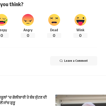
you think?
leepy
Angry
Dead
Wink
0
0
0
0
Leave a Comment
ੂਲਾਂ ‘ਚ ਗੋਲੀਬਾਰੀ ਤੇ ਬੰਬ ਸੁੱਟਣ ਦੀ
ਂ ਜਾਂਚ ਸ਼ੁਰੂ