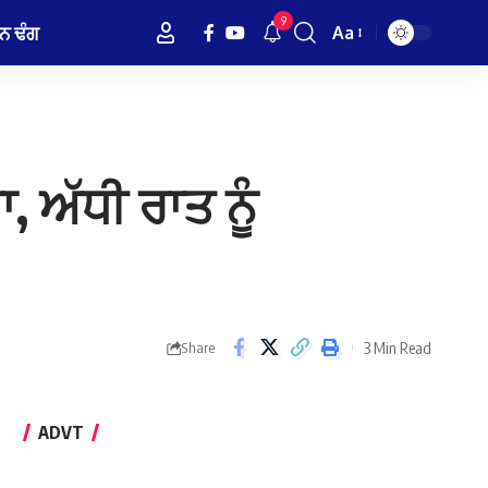
9
ਨ ਢੰਗ
Aa
Font
Resizer
, ਅੱਧੀ ਰਾਤ ਨੂੰ
3 Min Read
Share
ADVT