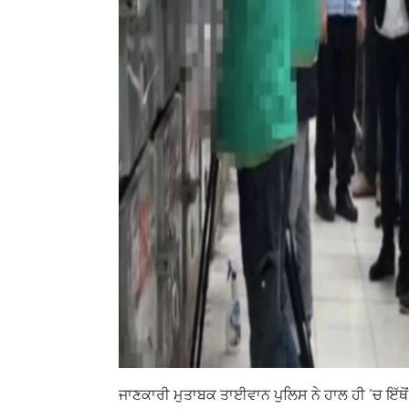
ਜਾਣਕਾਰੀ ਮੁਤਾਬਕ ਤਾਈਵਾਨ ਪੁਲਿਸ ਨੇ ਹਾਲ ਹੀ ‘ਚ ਇੱਥੋਂ ਦੀਆ