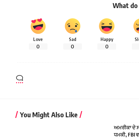
What do 
Love
Sad
Happy
S
0
0
0
You Might Also Like
ਅਮਰੀਕਾ ਦੇ ਸਕ
ਧਮਕੀ, FBI ਵਲੋ