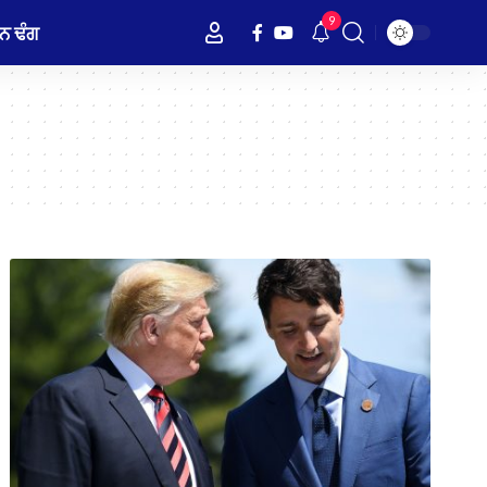
9
ਨ ਢੰਗ