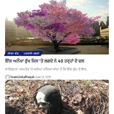
ਜੀਵਨ ਢੰਗ
ਪਰਵਾਸੀ-ਖ਼ਬਰਾਂ
ਇੱਕ ਅਨੌਖਾ ਰੁੱਖ ਜਿਸ ‘ਤੇ ਲਗਦੇ ਨੇ 40 ਤਰ੍ਹਾਂ ਦੇ ਫਲ
ਵਾਸ਼ਿੰਗਟਨ: ਆਮਤੌਰ 'ਤੇ ਅਜਿਹਾ ਮੰਨਿਆ ਜਾਂਦਾ ਹੈ ਕਿ ਇੱਕ ਰੁੱਖ 'ਤੇ ਇੱਕ…
TeamGlobalPunjab
June 13, 2019