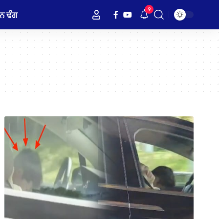
9
ਨ ਢੰਗ