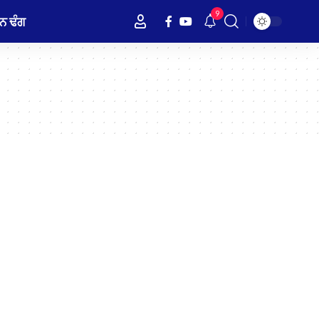
9
ਨ ਢੰਗ