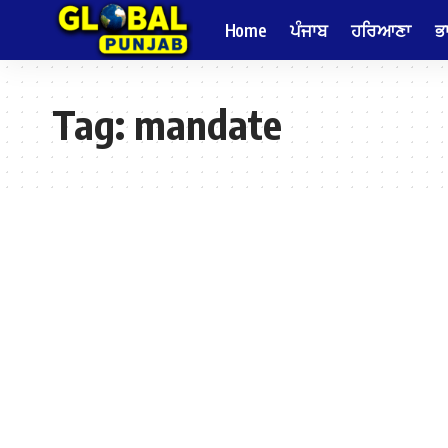
Home
ਪੰਜਾਬ
ਹਰਿਆਣਾ
ਭ
Tag:
mandate