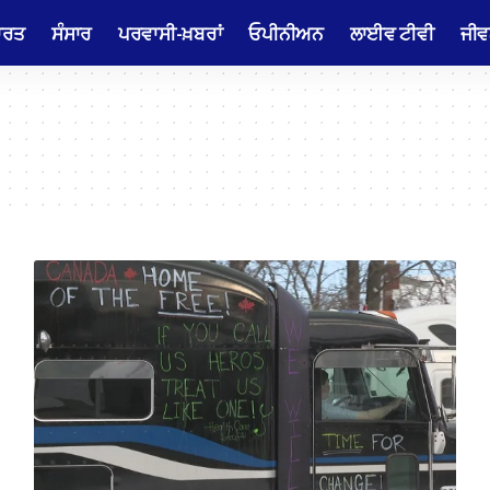
ਾਰਤ
ਸੰਸਾਰ
ਪਰਵਾਸੀ-ਖ਼ਬਰਾਂ
ਓਪੀਨੀਅਨ
ਲਾਈਵ ਟੀਵੀ
ਜੀਵ