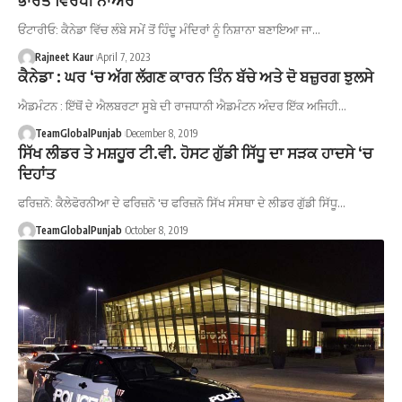
ਓਂਟਾਰੀਓ: ਕੈਨੇਡਾ ਵਿੱਚ ਲੰਬੇ ਸਮੇਂ ਤੋਂ ਹਿੰਦੂ ਮੰਦਿਰਾਂ ਨੂੰ ਨਿਸ਼ਾਨਾ ਬਣਾਇਆ ਜਾ…
Rajneet Kaur
April 7, 2023
ਕੈਨੇਡਾ : ਘਰ ‘ਚ ਅੱਗ ਲੱਗਣ ਕਾਰਨ ਤਿੰਨ ਬੱਚੇ ਅਤੇ ਦੋ ਬਜ਼ੁਰਗ ਝੁਲਸੇ
ਐਡਮੰਟਨ : ਇੱਥੋਂ ਦੇ ਐਲਬਰਟਾ ਸੂਬੇ ਦੀ ਰਾਜਧਾਨੀ ਐਡਮੰਟਨ ਅੰਦਰ ਇੱਕ ਅਜਿਹੀ…
TeamGlobalPunjab
December 8, 2019
ਸਿੱਖ ਲੀਡਰ ਤੇ ਮਸ਼ਹੂਰ ਟੀ.ਵੀ. ਹੋਸਟ ਗੁੱਡੀ ਸਿੱਧੂ ਦਾ ਸੜਕ ਹਾਦਸੇ ‘ਚ
ਦਿਹਾਂਤ
ਫਰਿਜ਼ਨੋ: ਕੈਲੇਫੋਰਨੀਆ ਦੇ ਫਰਿਜ਼ਨੋ 'ਚ ਫਰਿਜ਼ਨੋ ਸਿੱਖ ਸੰਸਥਾ ਦੇ ਲੀਡਰ ਗੁੱਡੀ ਸਿੱਧੂ…
TeamGlobalPunjab
October 8, 2019