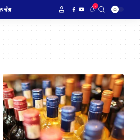
9
ਨ ਢੰਗ