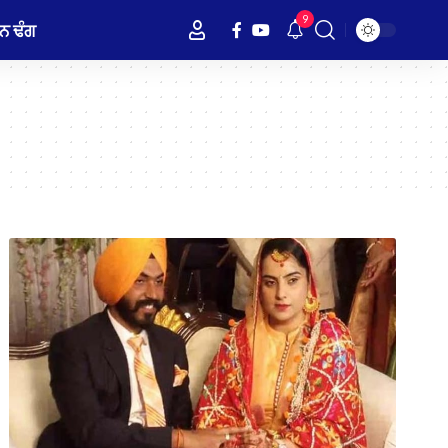
9
ਨ ਢੰਗ