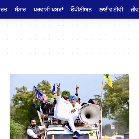
ਾਰਤ
ਸੰਸਾਰ
ਪਰਵਾਸੀ-ਖ਼ਬਰਾਂ
ਓਪੀਨੀਅਨ
ਲਾਈਵ ਟੀਵੀ
ਜੀਵ