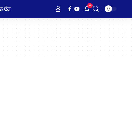
9
ਨ ਢੰਗ