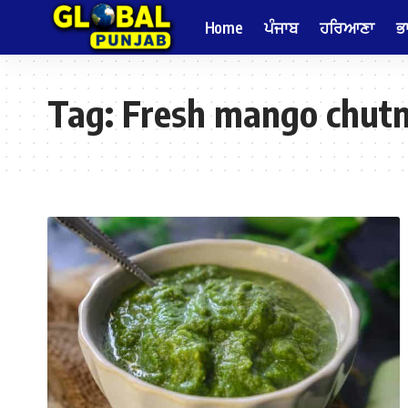
Home
ਪੰਜਾਬ
ਹਰਿਆਣਾ
ਭ
Tag:
Fresh mango chut