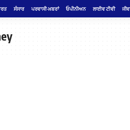
ਾਰਤ
ਸੰਸਾਰ
ਪਰਵਾਸੀ-ਖ਼ਬਰਾਂ
ਓਪੀਨੀਅਨ
ਲਾਈਵ ਟੀਵੀ
ਜੀਵ
ney