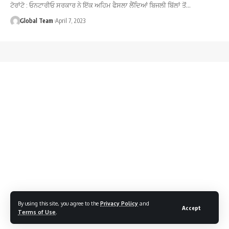
ਟੋਰਾਂਟੋ : ਓਨਟਾਰੀਓ ਸਰਕਾਰ ਨੇ ਇੱਕ ਅਹਿਮ ਫੈਸਲਾ ਲੈਂਦਿਆਂ ਬਿਜਲੀ ਬਿੱਲਾਂ ਤੋਂ…
Global Team
April 7, 2023
By using this site, you agree to the
Privacy Policy
and
Accept
Terms of Use
.