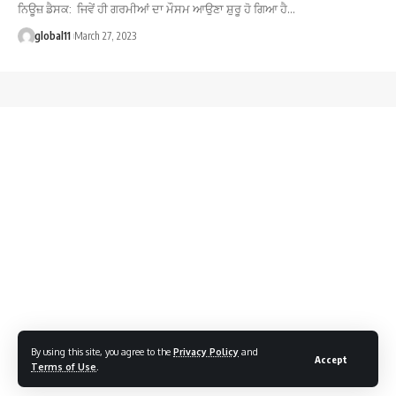
ਨਿਊਜ਼ ਡੈਸਕ: ਜਿਵੇਂ ਹੀ ਗਰਮੀਆਂ ਦਾ ਮੌਸਮ ਆਉਣਾ ਸ਼ੁਰੂ ਹੋ ਗਿਆ ਹੈ…
global11
March 27, 2023
By using this site, you agree to the
Privacy Policy
and
Accept
Terms of Use
.