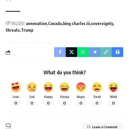
TAGGED:
annexation
Canada
king charles iii
sovereignty
threats
Trump
What do you think?
Love
Sad
Happy
Sleepy
Angry
Dead
Wink
0
0
0
0
0
0
0
Leave a Comment