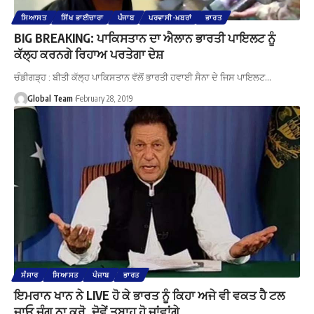
ਸਿਆਸਤ
ਸਿੱਖ ਭਾਈਚਾਰਾ
ਪੰਜਾਬ
ਪਰਵਾਸੀ-ਖ਼ਬਰਾਂ
ਭਾਰਤ
BIG BREAKING: ਪਾਕਿਸਤਾਨ ਦਾ ਐਲਾਨ ਭਾਰਤੀ ਪਾਇਲਟ ਨੂੰ
ਕੱਲ੍ਹ ਕਰਨਗੇ ਰਿਹਾਅ ਪਰਤੇਗਾ ਦੇਸ਼
ਚੰਡੀਗੜ੍ਹ : ਬੀਤੀ ਕੱਲ੍ਹ ਪਾਕਿਸਤਾਨ ਵੱਲੋਂ ਭਾਰਤੀ ਹਵਾਈ ਸੈਨਾ ਦੇ ਜਿਸ ਪਾਇਲਟ…
Global Team
February 28, 2019
ਸੰਸਾਰ
ਸਿਆਸਤ
ਪੰਜਾਬ
ਭਾਰਤ
ਇਮਰਾਨ ਖਾਨ ਨੇ LIVE ਹੋ ਕੇ ਭਾਰਤ ਨੂੰ ਕਿਹਾ ਅਜੇ ਵੀ ਵਕਤ ਹੈ ਟਲ
ਜਾਓ ਜੰਗ ਨਾ ਕਰੋ, ਦੋਵੇਂ ਤਬਾਹ ਹੋ ਜਾਂਵਾਂਗੇ