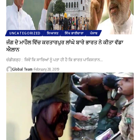
UNCATEGORIZED
ਸਿਆਸਤ
ਸਿੱਖ ਭਾਈਚਾਰਾ
ਪੰਜਾਬ
ਜੰਗ ਦੇ ਮਾਹੌਲ ਵਿੱਚ ਕਰਤਾਰਪੁਰ ਲਾਂਘੇ ਬਾਰੇ ਭਾਰਤ ਨੇ ਕੀਤਾ ਵੱਡਾ
ਐਲਾਨ
ਚੰਡੀਗੜ੍ਹ : ਜਿਵੇਂ ਕਿ ਸਾਰਿਆਂ ਨੂੰ ਪਤਾ ਹੀ ਹੈ ਕਿ ਭਾਰਤ ਪਾਕਿਸਤਾਨ…
Global Team
February 28, 2019