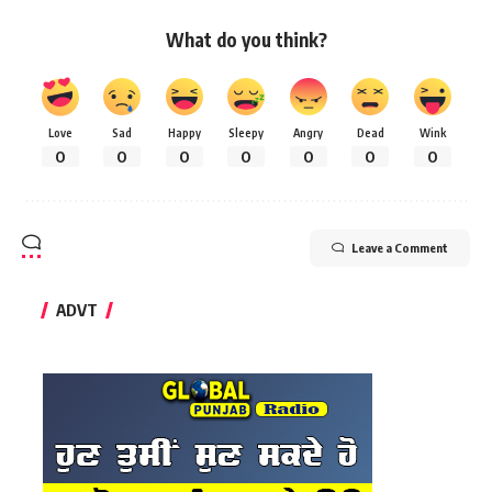
What do you think?
Love
Sad
Happy
Sleepy
Angry
Dead
Wink
0
0
0
0
0
0
0
Leave a Comment
ADVT