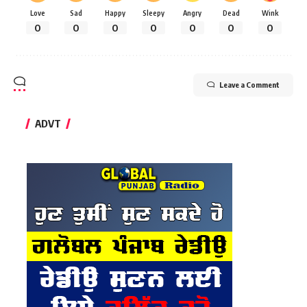
Love
Sad
Happy
Sleepy
Angry
Dead
Wink
0
0
0
0
0
0
0
Leave a Comment
ADVT