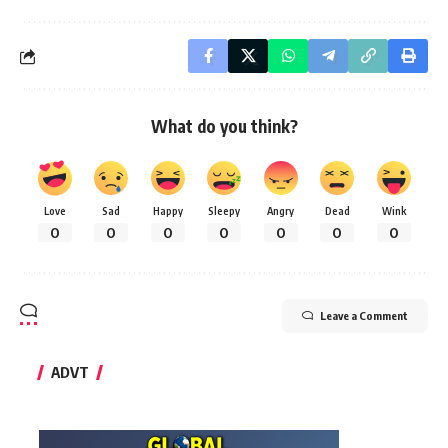
What do you think?
Love
Sad
Happy
Sleepy
Angry
Dead
Wink
0
0
0
0
0
0
0
Leave a Comment
ADVT