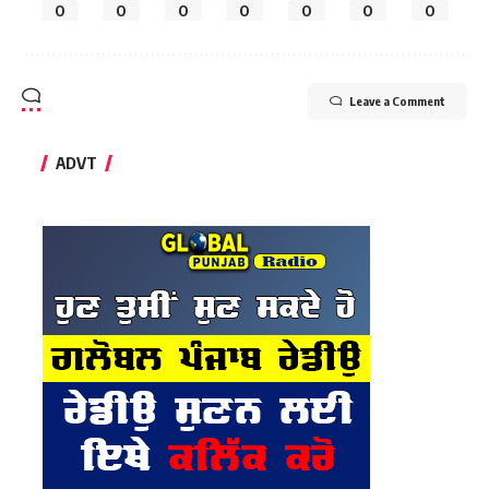
0
0
0
0
0
0
0
Leave a Comment
ADVT