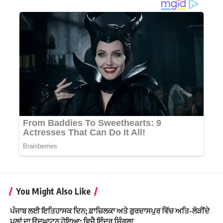
You Might Also Like
ਪੰਜਾਬ ਲਈ ਇਤਿਹਾਸਕ ਦਿਨ; ਫ਼ਾਜ਼ਿਲਕਾ ਅਤੇ ਗੁਰਦਾਸਪੁਰ ਵਿੱਚ ਅਤਿ-ਲੋੜੀਂਦੇ
ਪੁਲਾਂ ਦਾ ਉਦਘਾਟਨ ਹੋਇਆ: ਵਿਜੈ ਇੰਦਰ ਸਿੰਗਲਾ