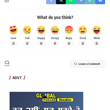
What do you think?
Love
Sad
Happy
Sleepy
Angry
Dead
Wink
0
0
0
0
0
0
0
Leave a Comment
ADVT