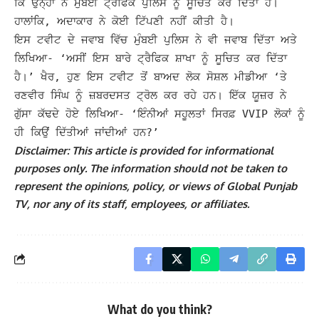
ਕਿ ਉਨ੍ਹਾਂ ਨੇ ਮੁੰਬਈ ਟ੍ਰੈਫਿਕ ਪੁਲਿਸ ਨੂੰ ਸੂਚਿਤ ਕਰ ਦਿੱਤਾ ਹੈ।
ਹਾਲਾਂਕਿ, ਅਦਾਕਾਰ ਨੇ ਕੋਈ ਟਿੱਪਣੀ ਨਹੀਂ ਕੀਤੀ ਹੈ।
ਇਸ ਟਵੀਟ ਦੇ ਜਵਾਬ ਵਿੱਚ ਮੁੰਬਈ ਪੁਲਿਸ ਨੇ ਵੀ ਜਵਾਬ ਦਿੱਤਾ ਅਤੇ
ਲਿਖਿਆ- ‘ਅਸੀਂ ਇਸ ਬਾਰੇ ਟ੍ਰੈਫਿਕ ਸ਼ਾਖਾ ਨੂੰ ਸੂਚਿਤ ਕਰ ਦਿੱਤਾ
ਹੈ।’ ਖੈਰ, ਹੁਣ ਇਸ ਟਵੀਟ ਤੋਂ ਬਾਅਦ ਲੋਕ ਸੋਸ਼ਲ ਮੀਡੀਆ ‘ਤੇ
ਰਣਵੀਰ ਸਿੰਘ ਨੂੰ ਜ਼ਬਰਦਸਤ ਟ੍ਰੋਲ ਕਰ ਰਹੇ ਹਨ। ਇੱਕ ਯੂਜ਼ਰ ਨੇ
ਗੁੱਸਾ ਕੱਢਦੇ ਹੋਏ ਲਿਖਿਆ- ‘ਇੰਨੀਆਂ ਸਹੂਲਤਾਂ ਸਿਰਫ਼ VVIP ਲੋਕਾਂ ਨੂੰ
ਹੀ ਕਿਉਂ ਦਿੱਤੀਆਂ ਜਾਂਦੀਆਂ ਹਨ?’
Disclaimer: This article is provided for informational
purposes only. The information should not be taken to
represent the opinions, policy, or views of Global Punjab
TV, nor any of its staff, employees, or affiliates.
What do you think?