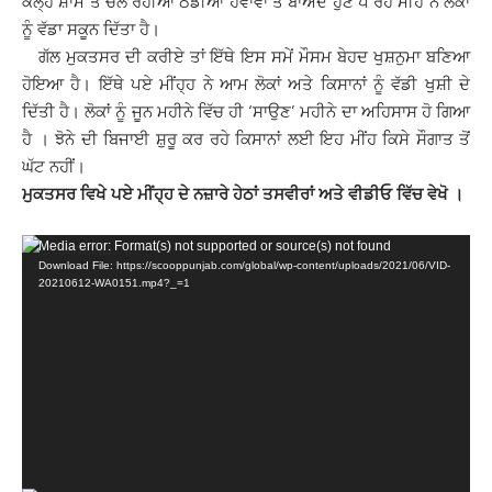
ਕਲ੍ਹ ਸ਼ਾਮ ਤੋਂ ਚੱਲ ਰਹੀਆਂ ਠੰਡੀਆਂ ਹਵਾਵਾਂ ਤੋਂ ਬਾਅਦ ਹੁਣ ਪੈ ਰਹੇ ਮੀਂਹ ਨੇ ਲੋਕਾਂ
ਨੂੰ ਵੱਡਾ ਸਕੂਨ ਦਿੱਤਾ ਹੈ।
ਗੱਲ ਮੁਕਤਸਰ ਦੀ ਕਰੀਏ ਤਾਂ ਇੱਥੇ ਇਸ ਸਮੇਂ ਮੌਸਮ ਬੇਹਦ ਖੁਸ਼ਨੁਮਾ ਬਣਿਆ
ਹੋਇਆ ਹੈ। ਇੱਥੇ ਪਏ ਮੀਂਹ੍ਹ ਨੇ ਆਮ ਲੋਕਾਂ ਅਤੇ ਕਿਸਾਨਾਂ ਨੂੰ ਵੱਡੀ ਖੁਸ਼ੀ ਦੇ
ਦਿੱਤੀ ਹੈ। ਲੋਕਾਂ ਨੂੰ ਜੂਨ ਮਹੀਨੇ ਵਿੱਚ ਹੀ ‘ਸਾਉਣ’ ਮਹੀਨੇ ਦਾ ਅਹਿਸਾਸ ਹੋ ਗਿਆ
ਹੈ । ਝੋਨੇ ਦੀ ਬਿਜਾਈ ਸ਼ੁਰੂ ਕਰ ਰਹੇ ਕਿਸਾਨਾਂ ਲਈ ਇਹ ਮੀਂਹ ਕਿਸੇ ਸੌਗਾਤ ਤੋਂ
ਘੱਟ ਨਹੀਂ।
ਮੁਕਤਸਰ ਵਿਖੇ ਪਏ ਮੀਂਹ੍ਹ ਦੇ ਨਜ਼ਾਰੇ ਹੇਠਾਂ ਤਸਵੀਰਾਂ ਅਤੇ ਵੀਡੀਓ ਵਿੱਚ ਵੇਖੋ ।
Video
Media error: Format(s) not supported or source(s) not found
Download File: https://scooppunjab.com/global/wp-content/uploads/2021/06/VID-
Player
20210612-WA0151.mp4?_=1