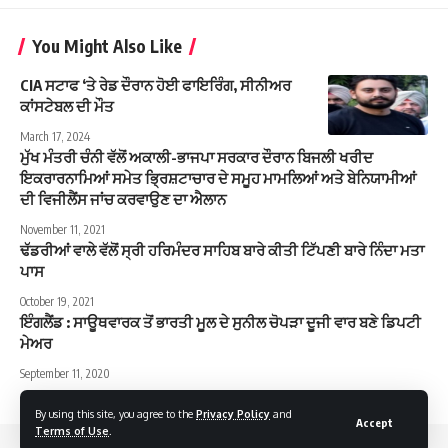
You Might Also Like
CIA ਸਟਾਫ ‘ਤੇ ਰੇਡ ਦੌਰਾਨ ਹੋਈ ਫਾਇਰਿੰਗ, ਸੀਨੀਅਰ
ਕਾਂਸਟੇਬਲ ਦੀ ਮੌਤ
March 17, 2024
ਮੁੱਖ ਮੰਤਰੀ ਚੰਨੀ ਵੱਲੋਂ ਅਕਾਲੀ-ਭਾਜਪਾ ਸਰਕਾਰ ਦੌਰਾਨ ਬਿਜਲੀ ਖਰੀਦ
ਇਕਰਾਰਨਾਮਿਆਂ ਸਮੇਤ ਭ੍ਰਿਸ਼ਟਾਚਾਰ ਦੇ ਸਮੂਹ ਮਾਮਲਿਆਂ ਅਤੇ ਬੇਨਿਯਾਮੀਆਂ
ਦੀ ਵਿਜੀਲੈਂਸ ਜਾਂਚ ਕਰਵਾਉਣ ਦਾ ਐਲਾਨ
November 11, 2021
ਢੱਡਰੀਆਂ ਵਾਲੇ ਵੱਲੋਂ ਸ੍ਰੀ ਹਰਿਮੰਦਰ ਸਾਹਿਬ ਬਾਰੇ ਕੀਤੀ ਟਿੱਪਣੀ ਬਾਰੇ ਨਿੰਦਾ ਮਤਾ
ਪਾਸ
October 19, 2021
ਇੰਗਲੈਂਡ : ਸਾਊਥਵਾਰਕ ਤੋਂ ਭਾਰਤੀ ਮੂਲ ਦੇ ਸੁਨੀਲ ਚੋਪੜਾ ਦੂਜੀ ਵਾਰ ਬਣੇ ਡਿਪਟੀ
ਮੇਅਰ
September 11, 2020
By using this site, you agree to the
Privacy Policy
and
Accept
Terms of Use
.