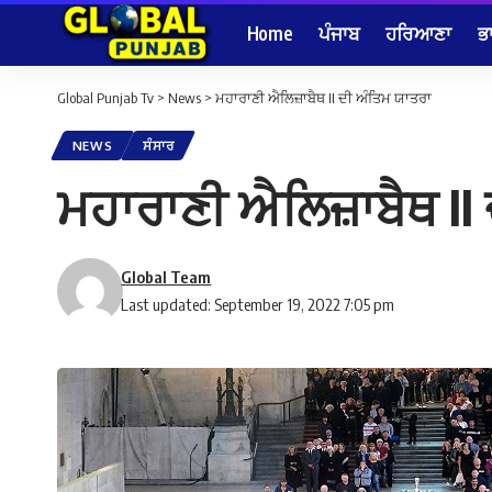
Home
ਪੰਜਾਬ
ਹਰਿਆਣਾ
ਭ
Global Punjab Tv
>
News
>
ਮਹਾਰਾਣੀ ਐਲਿਜ਼ਾਬੈਥ II ਦੀ ਅੰਤਿਮ ਯਾਤਰਾ
NEWS
ਸੰਸਾਰ
ਮਹਾਰਾਣੀ ਐਲਿਜ਼ਾਬੈਥ II
Global Team
Last updated: September 19, 2022 7:05 pm