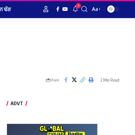
9
ਨ ਢੰਗ
Aa
Font
Resizer
2 Min Read
Share
ADVT