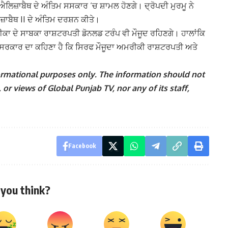
ਐਲਿਜ਼ਾਬੈਥ ਦੇ ਅੰਤਿਮ ਸਸਕਾਰ ‘ਚ ਸ਼ਾਮਲ ਹੋਣਗੇ। ਦ੍ਰੋਪਦੀ ਮੁਰਮੂ ਨੇ
ਜ਼ਾਬੈਥ II ਦੇ ਅੰਤਿਮ ਦਰਸ਼ਨ ਕੀਤੇ।
ਰੀਕਾ ਦੇ ਸਾਬਕਾ ਰਾਸ਼ਟਰਪਤੀ ਡੋਨਲਡ ਟਰੰਪ ਵੀ ਮੌਜੂਦ ਰਹਿਣਗੇ। ਹਾਲਾਂਕਿ
। ਸਰਕਾਰ ਦਾ ਕਹਿਣਾ ਹੈ ਕਿ ਸਿਰਫ ਮੌਜੂਦਾ ਅਮਰੀਕੀ ਰਾਸ਼ਟਰਪਤੀ ਅਤੇ
nformational purposes only. The information should not
 or views of Global Punjab TV, nor any of its staff,
Facebook
you think?