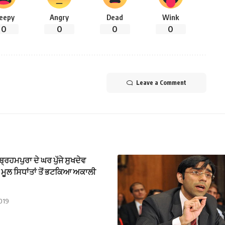
leepy
Angry
Dead
Wink
0
0
0
0
Leave a Comment
੍ਰਹਮਪੁਰਾ ਦੇ ਘਰ ਪੁੱਜੇ ਸੁਖਦੇਵ
 ਮੂਲ ਸਿਧਾਂਤਾਂ ਤੋਂ ਭਟਕਿਆ ਅਕਾਲੀ
2019