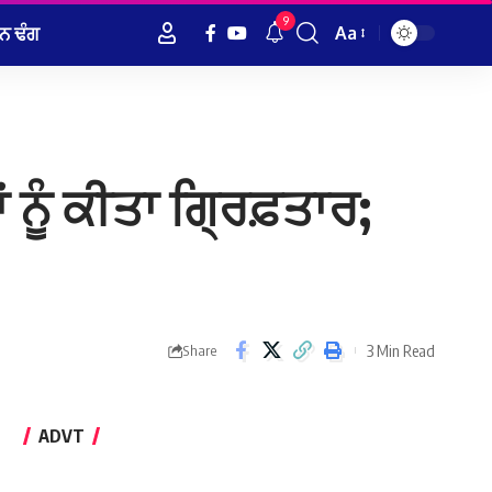
9
ਨ ਢੰਗ
Aa
Font
Resizer
ਂ ਨੂੰ ਕੀਤਾ ਗ੍ਰਿਫ਼ਤਾਰ;
3 Min Read
Share
ADVT