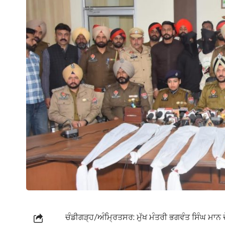
ਚੰਡੀਗੜ੍ਹ/ਅੰਮ੍ਰਿਤਸਰ: ਮੁੱਖ ਮੰਤਰੀ ਭਗਵੰਤ ਸਿੰਘ ਮਾਨ ਦੇ 