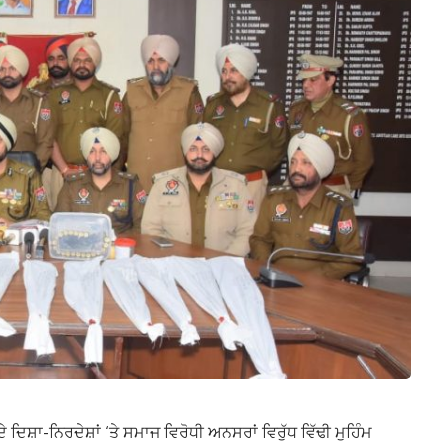
ਦਿਸ਼ਾ-ਨਿਰਦੇਸ਼ਾਂ ‘ਤੇ ਸਮਾਜ ਵਿਰੋਧੀ ਅਨਸਰਾਂ ਵਿਰੁੱਧ ਵਿੱਢੀ ਮੁਹਿੰਮ