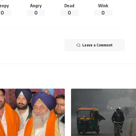
leepy
Angry
Dead
Wink
0
0
0
0
Leave a Comment