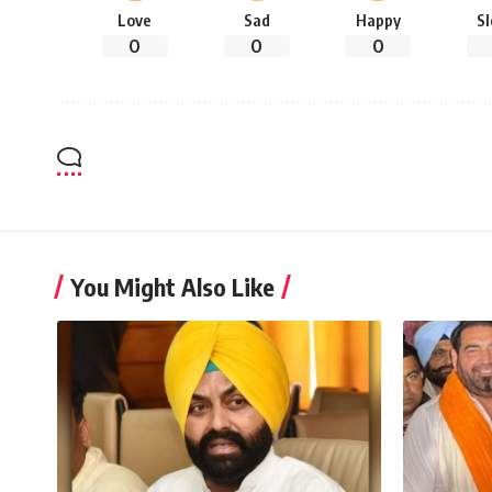
Love
Sad
Happy
S
0
0
0
You Might Also Like