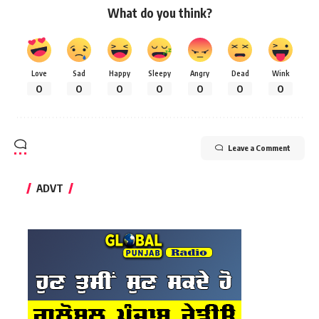
What do you think?
Love
Sad
Happy
Sleepy
Angry
Dead
Wink
0
0
0
0
0
0
0
Leave a Comment
ADVT