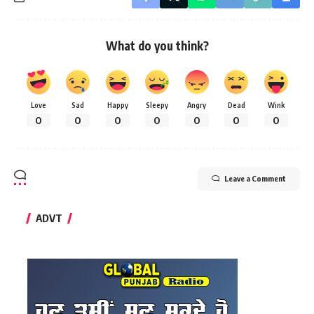
What do you think?
Love
Sad
Happy
Sleepy
Angry
Dead
Wink
0
0
0
0
0
0
0
Leave a Comment
ADVT