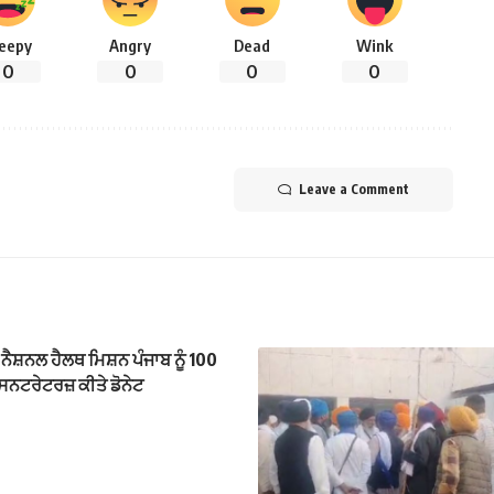
leepy
Angry
Dead
Wink
0
0
0
0
Leave a Comment
ਨੈਸ਼ਨਲ ਹੈਲਥ ਮਿਸ਼ਨ ਪੰਜਾਬ ਨੂੰ 100
ਨਟਰੇਟਰਜ਼ ਕੀਤੇ ਡੋਨੇਟ