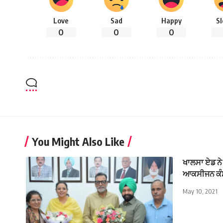
Love
Sad
Happy
S
0
0
0
You Might Also Like
ਖਾਲਸਾ ਏਡ ਨੇ 
ਆਕਸੀਜਨ ਕੰਸ
May 10, 2021