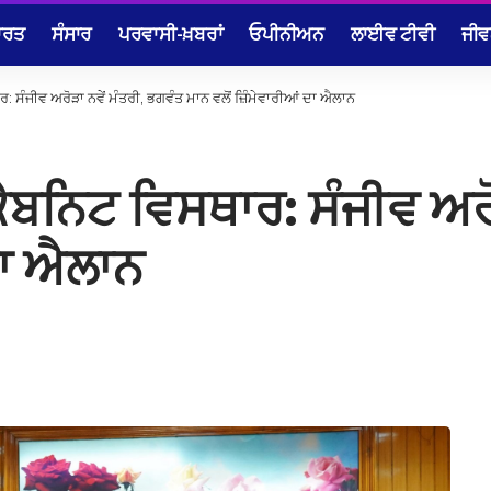
ਾਰਤ
ਸੰਸਾਰ
ਪਰਵਾਸੀ-ਖ਼ਬਰਾਂ
ਓਪੀਨੀਅਨ
ਲਾਈਵ ਟੀਵੀ
ਜੀਵ
: ਸੰਜੀਵ ਅਰੋੜਾ ਨਵੇਂ ਮੰਤਰੀ, ਭਗਵੰਤ ਮਾਨ ਵਲੋਂ ਜ਼ਿੰਮੇਵਾਰੀਆਂ ਦਾ ਐਲਾਨ
ਕੈਬਨਿਟ ਵਿਸਥਾਰ: ਸੰਜੀਵ ਅਰੋ
ਦਾ ਐਲਾਨ