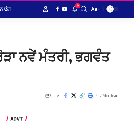
9
ਨ ਢੰਗ
Aa
Font
Resizer
ੜਾ ਨਵੇਂ ਮੰਤਰੀ, ਭਗਵੰਤ
2 Min Read
Share
ADVT