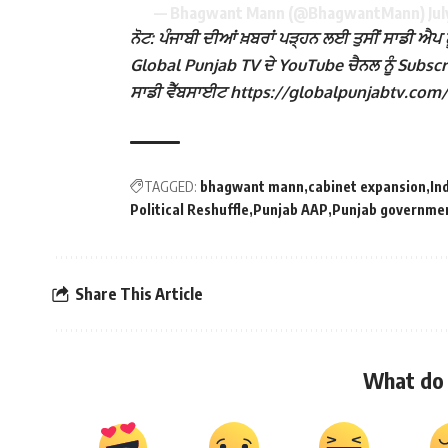
— Bhagwant Mann (@BhagwantMann)
Jul
ਨੋਟ: ਪੰਜਾਬੀ ਦੀਆਂ ਖ਼ਬਰਾਂ ਪੜ੍ਹਨ ਲਈ ਤੁਸੀਂ ਸਾਡੀ ਐਪ ਨੂ
Global Punjab TV ਦੇ YouTube ਚੈਨਲ ਨੂੰ Subscribe
ਸਾਡੀ ਵੈੱਬਸਾਈਟ https://globalpunjabtv.com/ ‘ਤੇ ਜ
TAGGED:
bhagwant mann
cabinet expansion
In
Political Reshuffle
Punjab AAP
Punjab governme
Share This Article
What do 