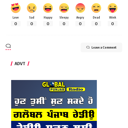
Love
Sad
Happy
Sleepy
Angry
Dead
Wink
0
0
0
0
0
0
0
Leave a Comment
ADVT