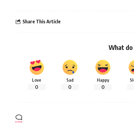
Share This Article
What do 
Love
Sad
Happy
S
0
0
0