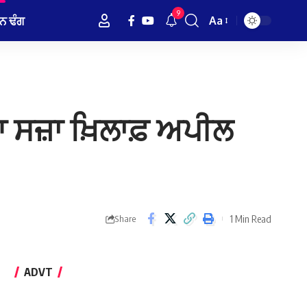
9
ਨ ਢੰਗ
Aa
Font
Resizer
 ਸਜ਼ਾ ਖ਼ਿਲਾਫ਼ ਅਪੀਲ
1 Min Read
Share
ADVT