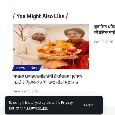
You Might Also Like
ਕੁਝ ਦਿਨ ਪਹਿ
ਦੀ ਕੋਰੋਨਾ ਵ
April 10, 2020
NEWS
ਪੰਜਾਬ
ਸਾਬਕਾ CM ਚਰਨਜੀਤ ਚੰਨੀ ਨੇ ਕਾਂਗਰਸ ਪ੍ਰਧਾਨ
ਖੜਗੇ ਤੇ ਪ੍ਰਿਯੰਕਾ ਗਾਂਧੀ ਨਾਲ ਕੀਤੀ ਮੁਲਾਕਾਤ
December 19, 2022
By using this site, you agree to the
Privacy
Accept
Policy
and
Terms of Use
.