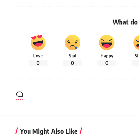
What do 
Love
Sad
Happy
S
0
0
0
You Might Also Like