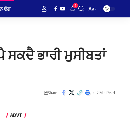
9
ਨ ਢੰਗ
Aa
Font
Resizer
ੈ ਸਕਦੈ ਭਾਰੀ ਮੁਸੀਬਤਾਂ
2 Min Read
Share
ADVT