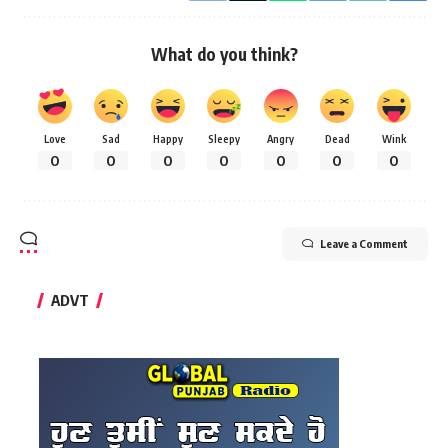
What do you think?
Love
Sad
Happy
Sleepy
Angry
Dead
Wink
0
0
0
0
0
0
0
Leave a Comment
ADVT