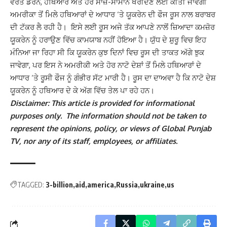
ਵਰਤੋਂ ਡਰੋਨ, ਹਥਿਆਰ ਅਤੇ ਹੋਰ ਸਾਜ਼ੋ-ਸਾਮਾਨ ਖਰੀਦਣ ਲਈ ਕੀਤੀ ਜਾਵੇਗੀ
ਅਮਰੀਕਾ ਤੋਂ ਮਿਲੇ ਹਥਿਆਰਾਂ ਦੇ ਆਧਾਰ ‘ਤੇ ਯੂਕਰੇਨ ਦੀ ਫੌਜ ਰੂਸ ਨਾਲ ਬਰਾਬਰ
ਦੀ ਟੱਕਰ ਲੈ ਰਹੀ ਹੈ। ਇਸੇ ਲਈ ਰੂਸ ਅਜੇ ਤੱਕ ਆਪਣੇ ਨਾਲੋਂ ਜ਼ਿਆਦਾ ਕਮਜ਼ੋਰ
ਯੂਕਰੇਨ ਨੂੰ ਹਰਾਉਣ ਵਿੱਚ ਕਾਮਯਾਬ ਨਹੀਂ ਹੋਇਆ ਹੈ। ਯੁੱਧ ਦੇ ਸ਼ੁਰੂ ਵਿਚ ਇਹ
ਮੰਨਿਆ ਜਾ ਰਿਹਾ ਸੀ ਕਿ ਯੂਕਰੇਨ ਕੁਝ ਦਿਨਾਂ ਵਿਚ ਰੂਸ ਦੀ ਤਾਕਤ ਅੱਗੇ ਝੁਕ
ਜਾਵੇਗਾ, ਪਰ ਇਸ ਨੇ ਅਮਰੀਕੀ ਅਤੇ ਹੋਰ ਨਾਟੋ ਦੇਸ਼ਾਂ ਤੋਂ ਮਿਲੇ ਹਥਿਆਰਾਂ ਦੇ
ਆਧਾਰ ‘ਤੇ ਰੂਸੀ ਫੌਜ ਨੂੰ ਗੰਭੀਰ ਸੱਟ ਮਾਰੀ ਹੈ। ਰੂਸ ਦਾ ਦਾਅਵਾ ਹੈ ਕਿ ਨਾਟੋ ਦੇਸ਼
ਯੂਕਰੇਨ ਨੂੰ ਹਥਿਆਰ ਦੇ ਕੇ ਅੱਗ ਵਿੱਚ ਤੇਲ ਪਾ ਰਹੇ ਹਨ।
Disclaimer: This article is provided for informational
purposes only. The information should not be taken to
represent the opinions, policy, or views of Global Punjab
TV, nor any of its staff, employees, or affiliates.
TAGGED:
3-billion
aid
america
Russia
ukraine
us