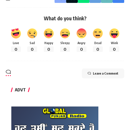
What do you think?
Love
Sad
Happy
Sleepy
Angry
Dead
Wink
0
0
0
0
0
0
0
Leave a Comment
ADVT