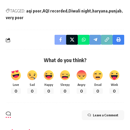
TAGGED:
aqi poor
AQI recorded
Diwali night
haryana
punjab
very poor
What do you think?
Love
Sad
Happy
Sleepy
Angry
Dead
Wink
0
0
0
0
0
0
0
Leave a Comment