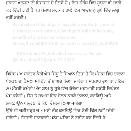
ਦੁਕਾਨਾਂ ਖੋਲ੍ਹਣ ਦੀ ਇਜਾਜ਼ਤ ਦੇ ਦਿੱਤੀ ਹੈ। ਇਸ ਸੰਬੰਧ ਵਿੱਚ ਸੂਚਨਾ ਵੀ ਜਾਰੀ
ਕਰ ਦਿੱਤੀ ਗਈ ਹੈ ਪਰ ਪੰਜਾਬ ਸਰਕਾਰ ਹਾਲੇ ਇਸ ਆਦੇਸ਼ ਨੂੰ ਸੂਬੇ ਵਿੱਚ ਲਾਗੂ
ਨਹੀਂ ਕਰੇਗੀ।
Residents of Chandigarh may please note. In spite of
the latest clarification, Chandigarh will not have any
benefit of any further relaxation.
https://t.co/aRJR8rPGJ6
pic.twitter.com/QGy6qR6BD5
— KBS Sidhu, IAS, Spl. Chief Secretary, Punjab.
(@kbssidhu1961)
April 25, 2020
ਵਿਸ਼ੇਸ਼ ਮੁੱਖ ਸਕੱਤਰ ਕੇਬੀਐਸ ਸਿੱਧੂ ਨੇ ਬਿਆਨ ਦਿੱਤਾ ਹੈ ਕਿ ਪੰਜਾਬ ਵਿੱਚ ਦੁਕਾਨਾਂ
ਖੋਲ੍ਹਣ ਦਾ ਫੈਸਲਾ ਮੀਟਿੰਗ ਤੋਂ ਬਾਅਦ ਲਿਆ ਜਾਵੇਗਾ। ਸਰਕਾਰ ਦੁਆਰਾ ਗਠਿਤ
20 ਮੈਂਬਰੀ ਕਮੇਟੀ ਅੱਜ ਸ਼ਾਮ ਨੂੰ ਸੂਬੇ ਵਿੱਚ ਕੋਰੋਨਾ ਮਹਾਮਾਰੀ ਸਬੰਧੀ ਰਿਪੋਰਟ
ਪੇਸ਼ ਕਰੇਗੀ। ਉਸ ਤੋਂ ਬਾਅਦ ਇੱਕ ਬੈਠਕ ਕਰਕੇ ਦੁਕਾਨਾਂ, ਕਰਫਿਊ ਅਤੇ
ਲਾਕਡਾਊਨ ਖੋਲ੍ਹਣ ‘ਤੇ ਕੋਈ ਫੈਸਲਾ ਲਿਆ ਜਾਵੇਗਾ।
ਉੱਥੇ ਹੀ ਚੰਡੀਗੜ੍ਹ ਚ 3 ਮਈ ਤੱਕ ਕਰਫਿਊ ਵਿਚ ਕੋਈ ਢਿੱਲ ਨਹੀਂ ਦਿੱਤੀ
ਜਾਵੇਗੀ। ਜਿਸਦੀ ਜਾਣਕਾਰੀ ਮਨੋਜ ਪਰਿਦ ਨੇ ਟਵੀਟ ਕਰ ਦਿੱਤੀ ਹੈ।