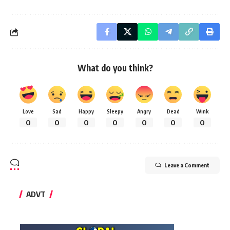
What do you think?
Love
Sad
Happy
Sleepy
Angry
Dead
Wink
0
0
0
0
0
0
0
Leave a Comment
ADVT