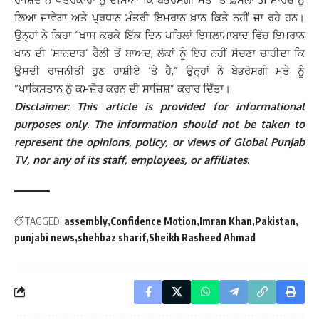
ਲਿਆ ਜਾਵੇਗਾ ਅਤੇ ਪ੍ਰਧਾਨ ਮੰਤਰੀ ਇਮਰਾਨ ਖ਼ਾਨ ਕਿਤੇ ਨਹੀਂ ਜਾ ਰਹੇ ਹਨ।
ਉਨ੍ਹਾਂ ਨੇ ਕਿਹਾ “ਖਾਸ ਕਰਕੇ ਇੱਕ ਦਿਨ ਪਹਿਲਾਂ ਇਸਲਾਮਾਬਾਦ ਵਿੱਚ ਇਮਰਾਨ
ਖਾਨ ਦੀ ‘ਸ਼ਾਨਦਾਰ’ ਰੈਲੀ ਤੋਂ ਬਾਅਦ, ਲੋਕਾਂ ਨੂੰ ਇਹ ਨਹੀਂ ਸੋਚਣਾ ਚਾਹੀਦਾ ਕਿ
ਉਸਦੀ ਰਾਜਨੀਤੀ ਹੁਣ ਹਾਸ਼ੀਏ ‘ਤੇ ਹੈ,” ਉਨ੍ਹਾਂ ਨੇ ਬੇਭਰੋਸਗੀ ਮਤੇ ਨੂੰ
“ਪਾਕਿਸਤਾਨ ਨੂੰ ਕਮਜ਼ੋਰ ਕਰਨ ਦੀ ਸਾਜ਼ਿਸ਼” ਕਰਾਰ ਦਿੱਤਾ।
Disclaimer: This article is provided for informational
purposes only. The information should not be taken to
represent the opinions, policy, or views of Global Punjab
TV, nor any of its staff, employees, or affiliates.
TAGGED:
assembly
Confidence Motion
Imran Khan
Pakistan
punjabi news
shehbaz sharif
Sheikh Rasheed Ahmad