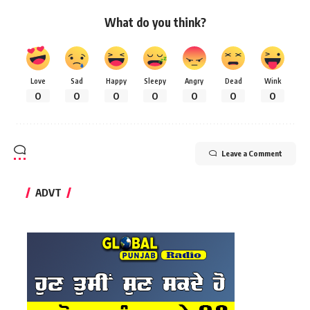
What do you think?
Love
Sad
Happy
Sleepy
Angry
Dead
Wink
0
0
0
0
0
0
0
Leave a Comment
ADVT