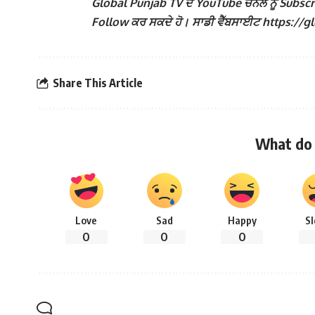
Global Punjab TV ਦੇ YouTube ਚੈਨਲ ਨੂੰ Subscribe 
Follow ਕਰ ਸਕਦੇ ਹੋ। ਸਾਡੀ ਵੈੱਬਸਾਈਟ https://globa
Share This Article
What do 
Love
Sad
Happy
S
0
0
0