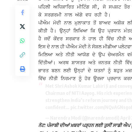
ਪਹਿਲੀ ਅਧਿਕਾਰਿਤ ਮੀਟਿੰਗ ਸੀ, ਜੋ ਸਪਸ਼ਟ ਤੌਰ 
ਕੇ ਸਰਗਰਮੀ ਨਾਲ ਅੱਗੇ ਵਧ ਰਹੀ ਹੈ।
ਪੀਐਮ ਮੋਦੀ ਨਾਲ ਮੁਲਾਕਾਤ ਤੋਂ ਬਾਅਦ ਅਸ਼ੋਕ ਲ
ਕੀਤੀ ਹੈ। ਉਨ੍ਹਾਂ ਲਿਖਿਆ ਕਿ ਉਹ ਪ੍ਰਧਾਨ ਮੰਤਰ
ਹੈ ਜਦੋਂ ਕੇਂਦਰ ਸਰਕਾਰ ਨੇ ਹਾਲ ਹੀ ਵਿੱਚ ਨੀਤੀ ਆਯ
ਇਸ ਦੇ ਨਾਲ ਹੀ ਪੀਐਮ ਮੋਦੀ ਨੇ ਸੋਸ਼ਲ ਮੀਡੀਆ ਪਲੇਟਫ
ਮਿਲਿਆ ਅਤੇ ਨੀਤੀ ਆਯੋਗ ਦੇ ਉਪ ਚੇਅਰਮੈਨ ਵਜੋਂ ਨ
ਦਿੱਤੀਆਂ।
ਅਰਥ ਸ਼ਾਸਤਰ ਅਤੇ ਜਨਤਕ ਨੀਤੀ ਵਿੱ
ਭਾਰਤ ਬਣਨ ਲਈ ਉਨ੍ਹਾਂ ਦੇ ਯਤਨਾਂ ਨੂੰ ਬਹੁਤ ਮਜ਼
ਵਿੱਚ ਨੀਤੀ ਨਿਰਮਾਣ ਨੂੰ ਹੋਰ ਊਰਜਾ ਪ੍ਰਦਾਨ ਕਰ
Met Shri Ashok Kumar Lahiri Ji and conve
Chairman of NITI Aayog. His rich experienc
strengthen India’s reform journey and th
confident…
pic.twitter.com/NQvAGNsgo
— Narendra Modi (@narendramodi)
April
ਨੋਟ: ਪੰਜਾਬੀ ਦੀਆਂ ਖ਼ਬਰਾਂ ਪੜ੍ਹਨ ਲਈ ਤੁਸੀਂ ਸਾਡੀ ਐਪ ਨੂ