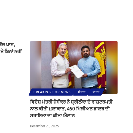
ਿੱਲ ਪਾਸ,
ੇ ਬਿਨਾਂ ਨਹੀਂ
BREAKING TOP NEWS
ਸੰਸਾਰ
ਭਾਰਤ
ਵਿਦੇਸ਼ ਮੰਤਰੀ ਜੈਸ਼ੰਕਰ ਨੇ ਸ਼੍ਰੀਲੰਕਾ ਦੇ ਰਾਸ਼ਟਰਪਤੀ
ਨਾਲ ਕੀਤੀ ਮੁਲਾਕਾਤ, 450 ਮਿਲੀਅਨ ਡਾਲਰ ਦੀ
ਸਹਾਇਤਾ ਦਾ ਕੀਤਾ ਐਲਾਨ
December 23, 2025