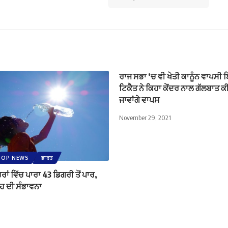
ਰਾਜ ਸਭਾ ‘ਚ ਵੀ ਖੇਤੀ ਕਾਨੂੰਨ ਵਾਪਸੀ ਬ
ਟਿਕੈਤ ਨੇ ਕਿਹਾ ਕੇਂਦਰ ਨਾਲ ਗੱਲਬਾਤ ਕੀਤ
ਜਾਵਾਂਗੇ ਵਾਪਸ
November 29, 2021
TOP NEWS
ਭਾਰਤ
ਹਿਰਾਂ ਵਿੱਚ ਪਾਰਾ 43 ਡਿਗਰੀ ਤੋਂ ਪਾਰ,
ੀਂਹ ਦੀ ਸੰਭਾਵਨਾ