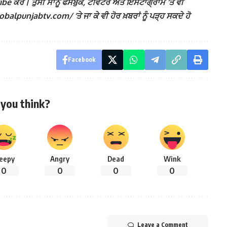
ਕਰੋ। ਤੁਸੀਂ ਸਾਨੂੰ ਫੇਸਬੁੱਕ, ਟਵਿੱਟਰ ਅਤੇ ਇੰਸਟਾਗ੍ਰਾਮ ‘ਤੇ ਵੀ
lpunjabtv.com/ ‘ਤੇ ਜਾ ਕੇ ਵੀ ਹੋਰ ਖ਼ਬਰਾਂ ਨੂੰ ਪੜ੍ਹ ਸਕਦੇ ਹੋ
Facebook
you think?
leepy
Angry
Dead
Wink
0
0
0
0
Leave a Comment