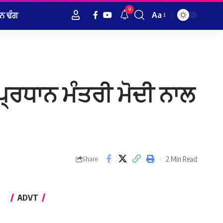
9
ਨ ਢੰਗ
Aa
Font
Resizer
ਪ੍ਰਧਾਨ ਮੰਤਰੀ ਮੋਦੀ ਨਾਲ
2 Min Read
Share
ADVT