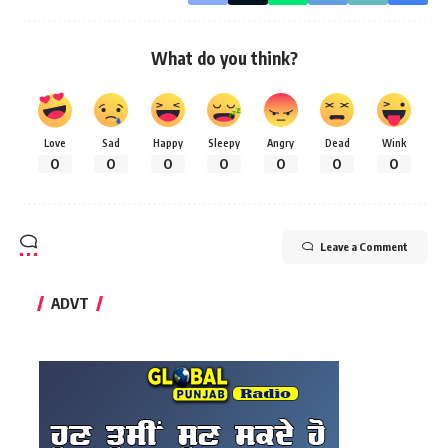
What do you think?
Love
Sad
Happy
Sleepy
Angry
Dead
Wink
0
0
0
0
0
0
0
Leave a Comment
ADVT